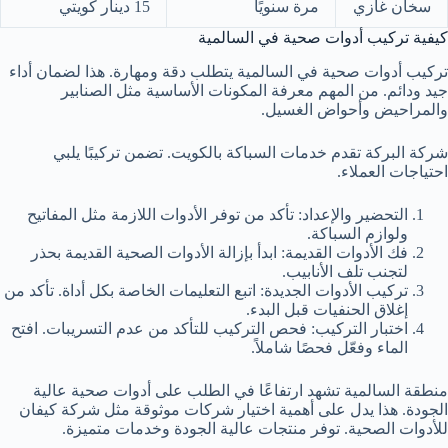
سخان غازي
مرة سنويًا
15 دينار كويتي
كيفية تركيب أدوات صحية في السالمية
تركيب أدوات صحية في السالمية يتطلب دقة ومهارة. هذا لضمان أداء
جيد ودائم. من المهم معرفة المكونات الأساسية مثل الصنابير
والمراحيض وأحواض الغسيل.
شركة البركة تقدم خدمات السباكة بالكويت. تضمن تركيبًا يلبي
احتياجات العملاء.
التحضير والإعداد: تأكد من توفر الأدوات اللازمة مثل المفاتيح
ولوازم السباكة.
فك الأدوات القديمة: ابدأ بإزالة الأدوات الصحية القديمة بحذر
لتجنب تلف الأنابيب.
تركيب الأدوات الجديدة: اتبع التعليمات الخاصة بكل أداة. تأكد من
إغلاق الحنفيات قبل البدء.
اختبار التركيب: فحص التركيب للتأكد من عدم التسريبات. افتح
الماء وفعّل فحصًا شاملاً.
منطقة السالمية تشهد ارتفاعًا في الطلب على أدوات صحية عالية
الجودة. هذا يدل على أهمية اختيار شركات موثوقة مثل شركة كيفان
للأدوات الصحية. توفر منتجات عالية الجودة وخدمات متميزة.