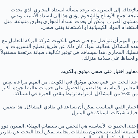
بالإضافة إلى التسريبات، يوجد مسألة انسداد المجاري الذي يحدث
نتيجة تجمع الأوساخ والشحوم. يؤدي هذا إلى انسداد الأنابيب وتدني
مستوى الصرف. يمكن أن يحدث انسداد المجاري بطرق متنوعة، مثل
استخدام المواد الكيميائية أو الاستعانة بفني صحي.
من المهم أن تتواصل مع فني صحي بالكويت شركة البركة للتعامل مع
هذه المشاكل بفعالية. سواء كان ذلك عن طريق تصليح التسريبات أو
تسليك المجاري. هذا سيساهم في توفير تكاليف صيانة مرتفعة مستقبلاً
والحفاظ على سلامة منزلك.
معايير اختيار فني صحي موثوق بالكويت
عند البحث عن فني صحي موثوق في الكويت، من المهم مراعاة بعض
المعايير الأساسية. هذا يضمن الحصول على خدمات عالية الجودة. أكثر
من 80% من المشاكل المنزلية ترتبط بنقص الخبرة في السباكة.
اختيار الفني المناسب يمكن أن يساعد في تفادي المشاكل. هذا يضمن
حماية شبكات السباكة في المنزل.
إحدى الخطوات الأساسية هي التحقق من تقييمات العملاء. الفنيون ذوو
السمعة الطيبة سيحظون بتعليقات إيجابية. يمكن أيضاً البحث عن تقارير
تتعلق بالشركة أو الفني المعين.