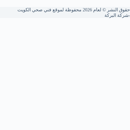
حقوق النشر © لعام 2026 محفوظة لموقع فني صحي الكويت
-شركة البركة
🚰 فني صحي الكويت
متخصصون في تأسيس وصيانة السباكة، تركيب الأدوات الصحية،
تسليك المجاري بأحدث المكائن، وصيانة المضخات والسخانات
المركزية والفلاتر. خدمة 24 ساعة لجميع مناطق الكويت.
هل لديك تسريب أو انسداد؟