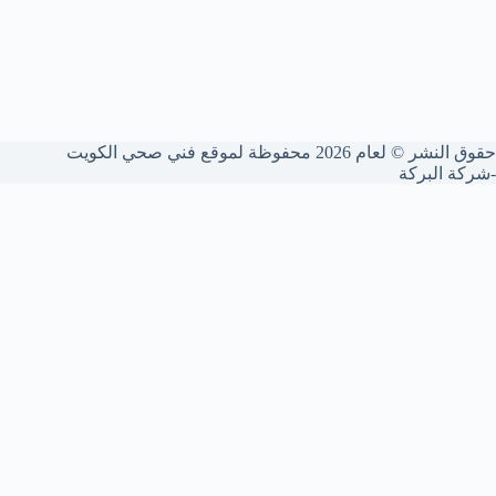
حقوق النشر © لعام 2026 محفوظة لموقع فني صحي الكويت
-شركة البركة
🚰 فني صحي الكويت
متخصصون في تأسيس وصيانة السباكة، تركيب الأدوات الصحية،
تسليك المجاري بأحدث المكائن، وصيانة المضخات والسخانات
المركزية والفلاتر. خدمة 24 ساعة لجميع مناطق الكويت.