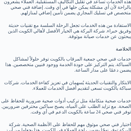
هذه الخدمات تساعد في تقليل التكاليف المستقبلية. العملاء يشعرون
بالراحة لأن أي مشكلة يمكن حلها في أي وقت. إضافة فني صحي
متخصص في تسليك المجاري يضمن تأمين إضافي لمنازلهم.
الاستفادة من هذه الخدمات تجعل الرحلة السلسة مع تقنيات حديثة
وفريق خبراء. شركة البركة هي الخيار الأفضل لأهالي الكويت الذين
يبحثون عن خدمات صيانة موثوقة.
الخلاصة
خدمات فني صحي جمعية المرقاب بالكويت توفر حلولاً لمشاكل
السباكة. يتم التركيز على جودة الخدمة ووجود فنيين متخصصين. هذا
يضمن دعمًا على مدار الساعة.
الابتكار والتقنيات الحديثة يُسهمان في تعزيز كفاءة الخدمات. شركات
سباكة بالكويت تسعى لتقديم أفضل الخدمات للعملاء.
خدمات صحية متكاملة مثل تركيب أدوات صحية ضرورية للحفاظ على
الصحة. مع تزايد الطلب على المياه، يصبح سباكين محترفين ضروريين.
توفر فني صحي 24 ساعة بالكويت الدعم في أي وقت.
اختيار فني صحي موثوق مهم للحفاظ على الأنظمة الصحية. شركة
البركة توفر نهجًا يضمن راحة العملاء في الكويت. هذا يجعلها من أبرز