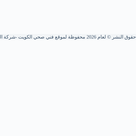
حقوق النشر © لعام 2026 محفوظة لموقع فني صحي الكويت -شركة البركة
🚰 فني صحي الكويت
متخصصون في تأسيس وصيانة السباكة، تركيب الأدوات
الصحية، تسليك المجاري بأحدث المكائن، وصيانة
المضخات والسخانات المركزية والفلاتر. خدمة 24 ساعة
لجميع مناطق الكويت.